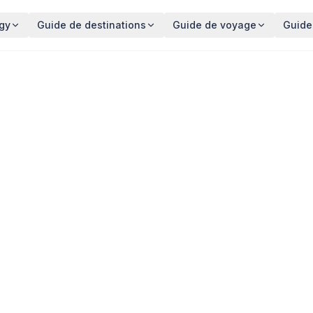
gy
Guide de destinations
Guide de voyage
Guide
utorisé en Fra
e
Voir tout en
Bretagne