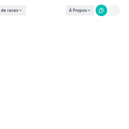
 de races
À Propos
nce :
354
spots