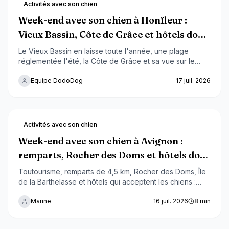
Activités avec son chien
Week-end avec son chien à Honfleur :
Vieux Bassin, Côte de Grâce et hôtels dog-
friendly 2026
Le Vieux Bassin en laisse toute l'année, une plage
réglementée l'été, la Côte de Grâce et sa vue sur le
Pont de Normandie, plus de la moitié des hôtels qui
Equipe DodoDog
17 juil. 2026
acceptent les chiens : voici comment organiser un week-
end dog-friendly réussi à Honfleur, à deux heures de
Paris.
Activités avec son chien
Week-end avec son chien à Avignon :
remparts, Rocher des Doms et hôtels dog-
friendly 2026
Toutourisme, remparts de 4,5 km, Rocher des Doms, Île
de la Barthelasse et hôtels qui acceptent les chiens :
notre guide complet pour un week-end réussi à Avignon
Marine
16 juil. 2026
8
min
avec votre compagnon à quatre pattes.