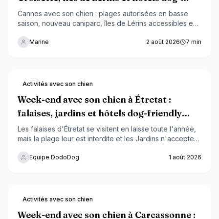
friendly 2026
Cannes avec son chien : plages autorisées en basse
saison, nouveau caniparc, îles de Lérins accessibles en
ferry et hôtels dog-friendly. Le guide complet pour un
Marine
2 août 2026
7
min
week-end réussi sur la Côte d'Azur.
Activités avec son chien
Week-end avec son chien à Étretat :
falaises, jardins et hôtels dog-friendly
2026
Les falaises d'Étretat se visitent en laisse toute l'année,
mais la plage leur est interdite et les Jardins n'acceptent
que les petits chiens portés. Parkings, hôtels et
Equipe DodoDog
1 août 2026
alternative de baignade à Antifer : le guide complet pour
un week-end réussi sur ce Grand Site de France.
Activités avec son chien
Week-end avec son chien à Carcassonne :