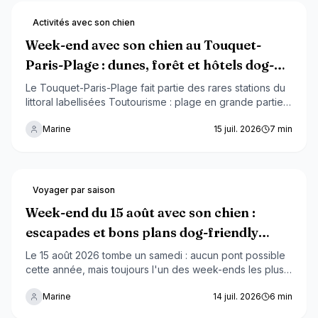
Activités avec son chien
Week-end avec son chien au Touquet-
Paris-Plage : dunes, forêt et hôtels dog-
friendly 2026
Le Touquet-Paris-Plage fait partie des rares stations du
littoral labellisées Toutourisme : plage en grande partie
ouverte aux chiens toute l'année, forêt domaniale,
Marine
15 juil. 2026
7
min
hôtels habitués aux séjours canins. Zones autorisées,
arrêté municipal et trajet depuis Paris ou Lille : le guide
complet.
Voyager par saison
Week-end du 15 août avec son chien :
escapades et bons plans dog-friendly
2026
Le 15 août 2026 tombe un samedi : aucun pont possible
cette année, mais toujours l'un des week-ends les plus
chargés de l'été. Circulation, plages bondées, canicule,
Marine
14 juil. 2026
6
min
hébergements complets : voici comment profiter
sereinement de cette étape de la quinzaine estivale