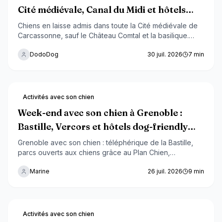
Cité médiévale, Canal du Midi et hôtels
dog-friendly 2026
Chiens en laisse admis dans toute la Cité médiévale de
Carcassonne, sauf le Château Comtal et la basilique.
Balades ombragées au Canal du Midi, hôtels dog-
DodoDog
30 juil. 2026
7
min
friendly et vignobles alentour : le guide complet pour un
week-end avec votre chien dans l'Aude.
Activités avec son chien
Week-end avec son chien à Grenoble :
Bastille, Vercors et hôtels dog-friendly
2026
Grenoble avec son chien : téléphérique de la Bastille,
parcs ouverts aux chiens grâce au Plan Chien,
randonnées dans le Vercors et la Chartreuse, hôtels
Marine
26 juil. 2026
9
min
dog-friendly. Le guide complet pour un week-end réussi
au pied des Alpes.
Activités avec son chien