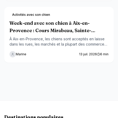
avec ton chien.
Activités avec son chien
Week-end avec son chien à Aix-en-
Provence : Cours Mirabeau, Sainte-
Victoire et parc Jourdan 2026
À Aix-en-Provence, les chiens sont acceptés en laisse
dans les rues, les marchés et la plupart des commerces,
mais interdits dans les transports en commun et à la
Marine
13 juil. 2026
6
min
baignade du barrage de Bimont — voici comment
construire un week-end complet avec votre chien dans
la ville de Cézanne.
Destinations populaires