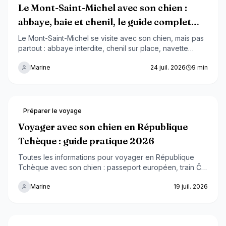
Le Mont-Saint-Michel avec son chien :
abbaye, baie et chenil, le guide complet
2026
Le Mont-Saint-Michel se visite avec son chien, mais pas
partout : abbaye interdite, chenil sur place, navette
limitée aux petits chiens, traversée de la baie avec
Marine
24 juil. 2026
9
min
guide. Le guide complet pour organiser votre visite sans
mauvaise surprise.
Préparer le voyage
Voyager avec son chien en République
Tchèque : guide pratique 2026
Toutes les informations pour voyager en République
Tchèque avec son chien : passeport européen, train ČD,
Prague dog-friendly, randonnée au Český ráj et budget
Marine
19 juil. 2026
à prévoir.