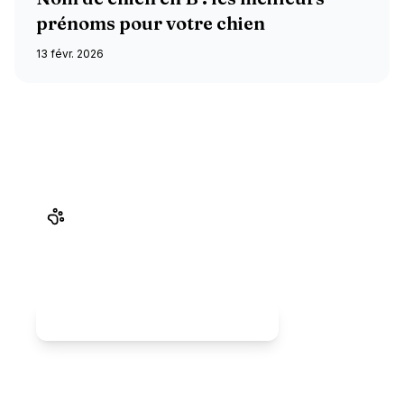
prénoms pour votre chien
13 févr. 2026
Prêt à partir en vacances avec votre
chien ?
Des centaines d'hébergements dog-friendly
partout en France, sélectionnés pour vous et
votre chien.
Rechercher un hébergement