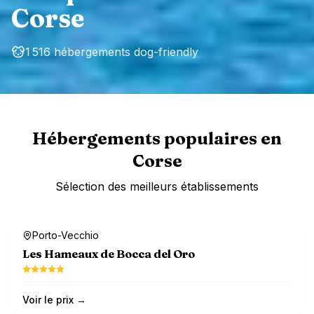
Corse
1 516 hébergements dog-friendly
Hébergements populaires en
Corse
Sélection des meilleurs établissements
Dog-friendly
Porto-Vecchio
Les Hameaux de Bocca del Oro
Voir le prix →