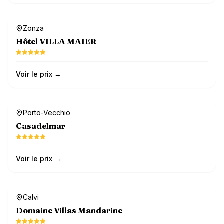
Dog-friendly
Zonza
Hôtel VILLA MAIER
Voir le prix →
Dog-friendly
Porto-Vecchio
Casadelmar
Voir le prix →
Dog-friendly
Calvi
Domaine Villas Mandarine