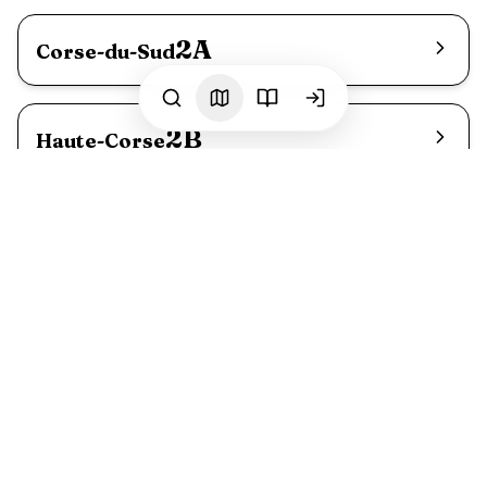
2A
Corse-du-Sud
2B
Haute-Corse
Plages dog-friendly en
Corse
18
plage
s
où votre chien est le bienvenu
Voir toutes les plages
Crique de la Pietra
L'Île-Rousse
Plage d’Aregno