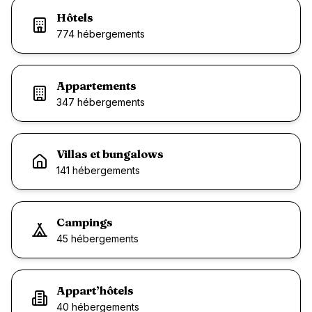
Hôtels
774
hébergement
s
Appartements
347
hébergement
s
Villas et bungalows
141
hébergement
s
Campings
45
hébergement
s
Appart’hôtels
40
hébergement
s