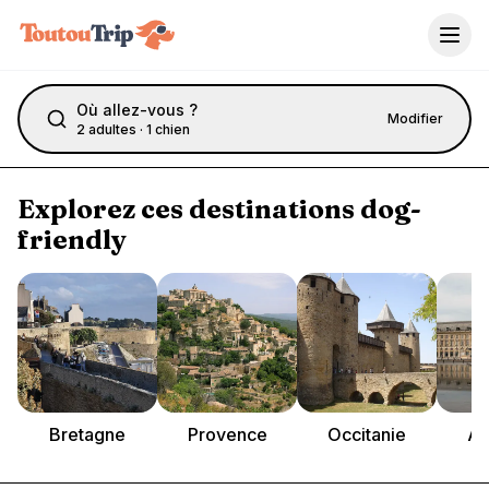
Aller au contenu principal
Hébergements 
Où allez-vous ?
Modifier
2 adultes · 1 chien
Recherchez parmi des milliers d'hébergements dog-friendly 
Explorez ces destinations dog-
friendly
Bretagne
Provence
Occitanie
Aq