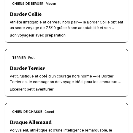
exceptionnelle (14-16 ans), mais sa nervosité avec les inconnus
7.5
CHIENS DE BERGER
Moyen
/10
et son besoin d'activité intense demandent une préparation
sérieuse.
Border Collie
Athlète infatigable et cerveau hors pair — le Border Collie obtient
un score voyage de 7.5/10 grâce à son adaptabilité et son
intelligence exceptionnelle. Très réactif aux nouveaux
Bon voyageur avec préparation
environnements, il a cependant besoin d'une dépense physique
et mentale quotidienne conséquente pour rester serein en
vacances.
7.5
TERRIER
Petit
/10
Border Terrier
Petit, rustique et doté d'un courage hors norme — le Border
Terrier est le compagnon de voyage idéal pour les amoureux de
plein air. Originaire des collines sauvages de la frontière anglo-
Excellent petit aventurier
écossaise, ce terrier robuste s'adapte à tous les terrains et à
toutes les situations. Son gabarit compact (5-7 kg) lui ouvre les
portes de la cabine d'avion, du TGV sans supplément et de la
plupart des hébergements dog-friendly.
7.5
CHIEN DE CHASSE
Grand
/10
Braque Allemand
Polyvalent, athlétique et d'une intelligence remarquable, le