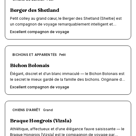
/10
Berger des Shetland
Petit colley au grand cœur, le Berger des Shetland (Sheltie) est
un compagnon de voyage remarquablement intelligent et
dévoué. Sa taille compacte (6-12 kg), son obéissance naturelle
Excellent compagnon de voyage
et sa sensibilité font de lui un partenaire idéal pour les vacances
— à condition d'anticiper sa tendance à aboyer et de respecter
sa fibre émotionnelle.
8
BICHONS ET APPARENTÉS
Petit
/10
Bichon Bolonais
Élégant, discret et d'un blanc immaculé — le Bichon Bolonais est
le secret le mieux gardé de la famille des bichons. Originaire de
Bologne, ce petit chien de 2,5 à 4 kg était le cadeau préféré de
Excellent compagnon de voyage
la noblesse italienne à la Renaissance. Plus calme et posé que
son cousin le Bichon Frisé, il allie une douceur exceptionnelle à
un gabarit de poche qui lui ouvre les portes de la cabine d'avion,
du TGV gratuit et de tous les hébergements dog-friendly. Fidèle,
8
CHIENS D'ARRÊT
Grand
/10
discret et remarquablement adaptable, c'est un compagnon de
voyage idéal pour ceux qui recherchent la sérénité.
Braque Hongrois (Vizsla)
Athlétique, affectueux et d'une élégance fauve saisissante — le
Braque Hongrois (Vizsla) est le compagnon de voyage par