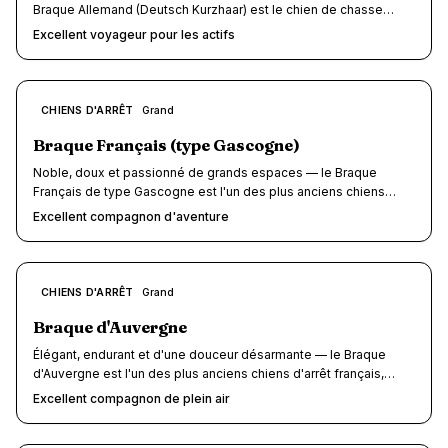
Braque Allemand (Deutsch Kurzhaar) est le chien de chasse
polyvalent par excellence. Avec ses 25 à 32 kg de muscle, son
Excellent voyageur pour les actifs
endurance hors normes et sa faculté d'adaptation
impressionnante, il est un compagnon de voyage de premier
plan pour les maîtrès sportifs. Score voyage : 7,5/10 — excellent
en voiture et sur le terrain, plus exigeant en hébergement et
7.5
CHIENS D'ARRÊT
Grand
/10
transport public.
Braque Français (type Gascogne)
Noble, doux et passionné de grands espaces — le Braque
Français de type Gascogne est l'un des plus anciens chiens
d'arrêt d'Europe et un compagnon de voyage remarquable.
Excellent compagnon d'aventure
Descendant direct des braques médiévaux décrits par Gaston
Fébus, ce chien de 25 à 32 kg allie une puissance athlétique à un
tempérament d'une douceur désarmante. Sociable, obéissant et
profondément attaché à sa famille, il transforme chaque
7.5
CHIENS D'ARRÊT
Grand
/10
escapade en plein air en moment de complicité absolue.
Braque d'Auvergne
Élégant, endurant et d'une douceur désarmante — le Braque
d'Auvergne est l'un des plus anciens chiens d'arrêt français,
forgé dans les volcans du Cantal. Ce braque athlétique de 25 à
Excellent compagnon de plein air
30 kg, reconnaissable à sa robe mouchetée noir et blanc dite «
bleu d'Auvergne », allie une énergie de chasseur infatigable à un