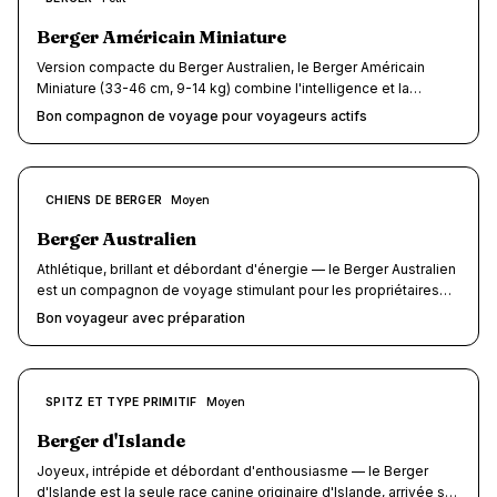
/10
Berger Américain Miniature
Version compacte du Berger Australien, le Berger Américain
Miniature (33-46 cm, 9-14 kg) combine l'intelligence et la
polyvalence d'un chien de berger dans un format adapté aux
Bon compagnon de voyage pour voyageurs actifs
voyages. Sa taille modérée et son tempérament adaptable lui
valent un score voyage de 7.5/10 sur DodoDog, idéal pour les
propriétaires actifs qui veulent un compagnon sportif facile à
transporter.
7.5
CHIENS DE BERGER
Moyen
/10
Berger Australien
Athlétique, brillant et débordant d'énergie — le Berger Australien
est un compagnon de voyage stimulant pour les propriétaires
actifs. Son intelligence remarquable, sa loyauté sans faille et son
Bon voyageur avec préparation
endurance en font un partenaire idéal pour les road-trips,
randonnées et vacances en pleine nature, à condition de lui offrir
la stimulation qu'il mérite.
7.5
SPITZ ET TYPE PRIMITIF
Moyen
/10
Berger d'Islande
Joyeux, intrépide et débordant d'enthousiasme — le Berger
d'Islande est la seule race canine originaire d'Islande, arrivée sur