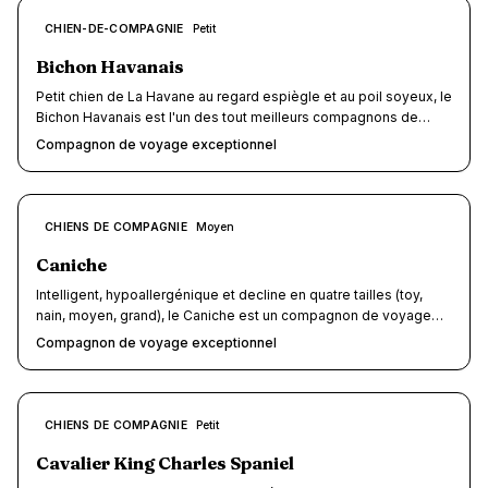
son sac, terrasses de restaurants et hébergements dog-friendly.
Classé dans le top 10 des races les plus intelligentes au monde
9
CHIEN-DE-COMPAGNIE
Petit
/10
(8e selon Stanley Coren), le Papillon allie un caractère joyeux,
une adaptabilité remarquable et un gabarit de poche qui en fait
Bichon Havanais
le partenaire de voyage idéal.
Petit chien de La Havane au regard espiègle et au poil soyeux, le
Bichon Havanais est l'un des tout meilleurs compagnons de
voyage qui existe. Avec ses 3 à 6 kg, il passe en cabine d'avion,
Compagnon de voyage exceptionnel
voyage gratuitement en train et se faufile partout avec une
aisance déconcertante. Joyeux, adaptable et doté d'un pelage
hypoallergénique, il transforme chaque voyage en fête — du
city-trip au camping en bord de mer.
9
CHIENS DE COMPAGNIE
Moyen
/10
Caniche
Intelligent, hypoallergénique et decline en quatre tailles (toy,
nain, moyen, grand), le Caniche est un compagnon de voyage
d'une polyvalence rare. Son poil boucle qui ne tombe pas le
Compagnon de voyage exceptionnel
rend particulièrement bienvenu en hôtel, et sa capacité
d'adaptation hors norme lui vaut un score voyage de 9/10 sur
DodoDog. Du sac de transport en cabine au coffre de voiture, il y
a un Caniche pour chaque style de vacances.
9
CHIENS DE COMPAGNIE
Petit
/10
Cavalier King Charles Spaniel