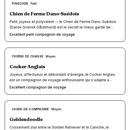
doté de pattes palmées, sociable et d'une intelligence
8
PINSCHER
Petit
/10
remarquable, il transforme chaque escapade au bord de l'eau en
pur bonheur — et s'adapte à tous les types de voyage avec un
Chien de Ferme Dano-Suédois
enthousiasme communicatif.
Petit, joyeux et polyvalent — le Chien de Ferme Dano-Suédois
(Dansk-Svensk Gårdshund) est le secret le mieux gardé de
Scandinavie. Ce compagnon tricolore de 7 à 12 kg, élevé
Excellent petit compagnon de voyage
pendant des sièclés comme chien de ferme polyvalent au
Danemark et en Suède, combine l'énergie d'un terrier, la
sociabilité d'un chien de compagnie et la robustesse d'un petit
chien de travail. Son gabarit compact lui ouvre les portes de la
8
CHIENS DE CHASSE
Moyen
/10
cabine d'avion, du train sans supplément et de la plupart des
hébergements dog-friendly. Adaptable, amical et étonnamment
Cocker Anglais
calme à l'intérieur, il transforme chaque voyage en partie de
Joyeux, affectueux et débordant d'énergie, le Cocker Anglais
plaisir.
est un compagnon de voyage enthousiaste qui s'adapte à
presque toutes les situations. Sa taille moyenne (12-15 kg), son
Excellent compagnon de voyage
tempérament sociable et son amour de l'aventure en font un
partenaire idéal pour explorer la France avec votre chien.
8
CHIEN-DE-COMPAGNIE
Moyen
/10
Goldendoodle
Croisement star entre le Golden Retriever et le Caniche, le