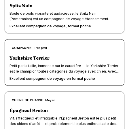
Spitz Nain
Boule de poils vibrante et audacieuse, le Spitz Nain
(Pomeranian) est un compagnon de voyage étonnamment
pratique malgré son caractère bien trempe. Avec ses 1,8 à 3,5
Excellent compagnon de voyage, format poche
kg, il se glisse dans un sac de transport en cabine d'avion
comme en TGV. Score voyage : 8.5/10.
8.5
COMPAGNIE
Très petit
/10
Yorkshire Terrier
Petit par la taille, immense par le caractère — le Yorkshire Terrier
est le champion toutes catégories du voyage avec chien. Avec
ses 2 à 3,2 kg sur la balance, il voyage en cabine d'avion,
Excellent compagnon de voyage en format poche
gratuitement en train SNCF et passe sous le radar de la plupart
des hébergements dog-friendly. Vif, affectueux et courageux,
ce terrier d'agrément originaire du Yorkshire anglais est le
compagnon de poche idéal pour explorer la France et l'Europe.
8.5
CHIENS DE CHASSE
Moyen
/10
Épagneul Breton
Vif, affectueux et infatigable, l'Épagneul Breton est le plus petit
des chiens d'arrêt — et probablement le plus enthousiaste des