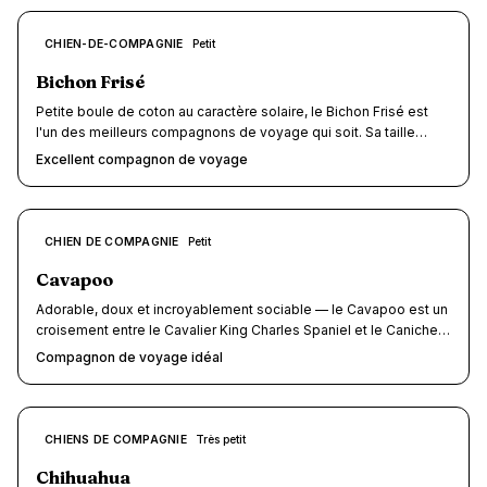
hypoallergénique, son tempérament affectueux et son
adaptabilité remarquable en font l'un des meilleurs chiens de
8.5
CHIEN-DE-COMPAGNIE
Petit
/10
voyage au monde — un véritable passeport pour des vacances
sans contraintes.
Bichon Frisé
Petite boule de coton au caractère solaire, le Bichon Frisé est
l'un des meilleurs compagnons de voyage qui soit. Sa taille
miniature lui ouvre les cabines d'avion, les wagons de train et les
Excellent compagnon de voyage
terrasses de restaurant sans la moindre difficulté. Joyeux,
adaptable et hypoallergénique, il transforme chaque escapade
en fête — à condition de prendre soin de son pelage immaculé.
8.5
CHIEN DE COMPAGNIE
Petit
/10
Cavapoo
Adorable, doux et incroyablement sociable — le Cavapoo est un
croisement entre le Cavalier King Charles Spaniel et le Caniche
qui conquiert les cœurs depuis la fin des années 1990. Avec ses
Compagnon de voyage idéal
5 à 10 kg, sa bouille irrésistible et son tempérament en or, ce
petit compagnon coche toutes les cases du chien de voyage
idéal : il passe en cabine d'avion, voyage gratuitement en TGV
(dans un sac fermé) et s'adapte avec une facilité déconcertante
8.5
CHIENS DE COMPAGNIE
Très petit
/10
aux nouveaux environnements. Intelligent, affectueux et toujours
partant pour l'aventure, le Cavapoo transforme chaque
Chihuahua