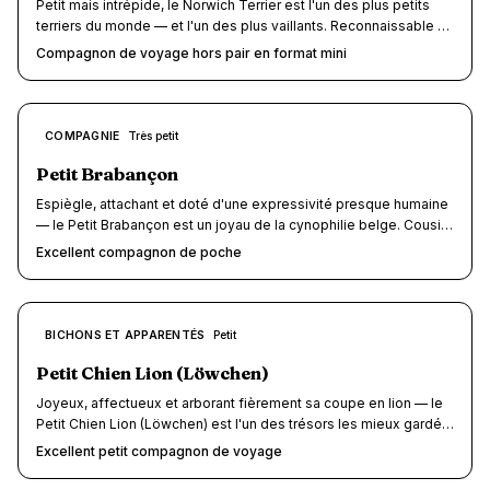
Petit mais intrépide, le Norwich Terrier est l'un des plus petits
terriers du monde — et l'un des plus vaillants. Reconnaissable à
ses oreilles dressées en pointe et à son expression malicieuse,
Compagnon de voyage hors pair en format mini
ce chien de 5 kg à peine allie une énergie débordante à un
gabarit de poche qui lui ouvre les portes de la cabine d'avion, du
TGV sans supplément et de la quasi-totalité des hébergements
dog-friendly. Originaire du comté de Norfolk en Angleterre, ce
8
COMPAGNIE
Très petit
/10
ratier infatigable au tempérament joyeux et sans peur
transforme chaque voyage en aventure.
Petit Brabançon
Espiègle, attachant et doté d'une expressivité presque humaine
— le Petit Brabançon est un joyau de la cynophilie belge. Cousin
à poil court du Griffon Bruxellois et du Griffon Belge, ce petit
Excellent compagnon de poche
chien de 3,5 à 6 kg combine un tempérament vif et affectueux
avec un gabarit ultra-compact qui en fait un voyageur hors pair.
Son format de poche lui ouvre les cabines d'avion, les trains
sans supplément et la quasi-totalité des hébergements dog-
8
BICHONS ET APPARENTÉS
Petit
/10
friendly. Intelligent, curieux et farouchement loyal, il transforme
chaque déplacement en tête-à-tête complice.
Petit Chien Lion (Löwchen)
Joyeux, affectueux et arborant fièrement sa coupe en lion — le
Petit Chien Lion (Löwchen) est l'un des trésors les mieux gardés
du monde canin. Inscrit au Livre Guinness des records comme la
Excellent petit compagnon de voyage
race la plus rare au monde dans les années 1960, ce petit
compagnon de 5 à 7 kg séduit par son tempérament solaire, son