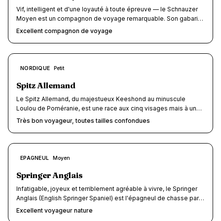
« tolling », ce chien curieux et joyeux transforme chaque
Vif, intelligent et d'une loyauté à toute épreuve — le Schnauzer
escapade en exploration.
Moyen est un compagnon de voyage remarquable. Son gabarit
parfait (14-20 kg), son tempérament équilibré entre vigilance et
Excellent compagnon de voyage
enjouement, et sa robustesse naturelle en font un chien taillé
pour l'aventure, que ce soit en randonnée, en camping ou en
escapade citadine.
8
NORDIQUE
Petit
/10
Spitz Allemand
Le Spitz Allemand, du majestueux Keeshond au minuscule
Loulou de Poméranie, est une race aux cinq visages mais à un
seul tempérament : vif, fidèle et intrépidement curieux. Les
Très bon voyageur, toutes tailles confondues
variétés Nain et Petit (1,5 à 7 kg) sont des compagnons de
voyage remarquables, passant en cabine d'avion et en sac dans
le train. Score voyage : 8/10.
8
EPAGNEUL
Moyen
/10
Springer Anglais
Infatigable, joyeux et terriblement agréable à vivre, le Springer
Anglais (English Springer Spaniel) est l'épagneul de chasse par
excellence : un gabarit médium (18-25 kg), une énergie de 5/5 et
Excellent voyageur nature
une adaptabilité remarquable en font l'un des meilleurs chiens