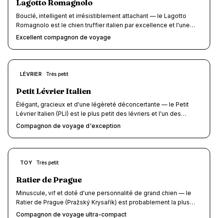
Lagotto Romagnolo
Bouclé, intelligent et irrésistiblement attachant — le Lagotto
Romagnolo est le chien truffier italien par excellence et l'une
des races les plus tendance du moment. Avec son pelage
Excellent compagnon de voyage
hypoallergénique qui ne mue pratiquement pas, son gabarit
moyen (11-16 kg) et son tempérament joyeux et adaptable, il
coche toutes les cases du compagnon de voyage idéal. À l'aise
en gîte comme en camping, en ville comme en randonnée, ce
8.5
LÉVRIER
Très petit
/10
chien d'eau originaire de Romagne séduit les familles
voyageuses par sa sociabilité, son intelligence remarquable et
Petit Lévrier Italien
sa polyvalence. Préparez-vous : partout où vous irez, on vous
Élégant, gracieux et d'une légèreté déconcertante — le Petit
demandera « c'est quoi comme race ? ».
Lévrier Italien (PLI) est le plus petit des lévriers et l'un des
meilleurs chiens de voyage qui soient. Avec ses 3 à 5 kg, il se
Compagnon de voyage d'exception
glisse partout : cabine d'avion, sac de transport en train, chambre
d'hôtel, terrasse de restaurant. Affectueux et sensible, ce
compagnon raffiné adore les escapades à condition d'être
protégé du froid et manipulé avec précaution — ses os fins
8.5
TOY
Très petit
/10
exigent une attention particulière. Si vous cherchez un chien-
valise au tempérament doux et au charme irrésistible, le PLI est
Ratier de Prague
fait pour vous.
Minuscule, vif et doté d'une personnalité de grand chien — le
Ratier de Prague (Pražský Krysařík) est probablement la plus
petite race canine au monde par la taille (20-23 cm, 1,5-3,5 kg).
Compagnon de voyage ultra-compact