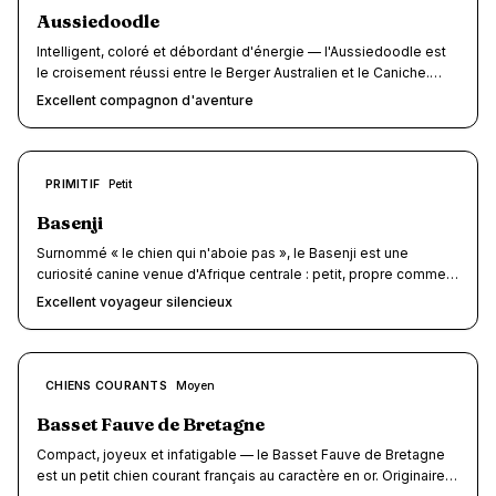
chaque séjour en parenthèse sereine.
Aussiedoodle
Intelligent, coloré et débordant d'énergie — l'Aussiedoodle est
le croisement réussi entre le Berger Australien et le Caniche.
Héritant du flair de travail de l'un et du pelage à faible perte de
Excellent compagnon d'aventure
poils de l'autre, ce chien de 15 à 30 kg combine une intelligence
hors norme, des robes merle spectaculaires et un caractère
affectueux qui en fait un compagnon de voyage remarquable.
Agile, sociable et toujours partant pour l'aventure, il s'épanouit
7.5
PRIMITIF
Petit
/10
autant sur les sentiers de randonnée qu'en terrasse de café.
Basenji
Surnommé « le chien qui n'aboie pas », le Basenji est une
curiosité canine venue d'Afrique centrale : petit, propre comme
un chat, virtuellement inodore et totalement silencieux. Score
Excellent voyageur silencieux
voyage : 7,5/10 — son gabarit compact (9-12 kg), son poil ras
zéro-entretien et son silence absolu en font un partenaire de
rêve pour hôtels, trains et locations. Son indépendance de
caractère et son instinct de fugue tempèrent ce tableau
7.5
CHIENS COURANTS
Moyen
/10
idyllique.
Basset Fauve de Bretagne
Compact, joyeux et infatigable — le Basset Fauve de Bretagne
est un petit chien courant français au caractère en or. Originaire