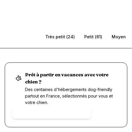
Toutes (
378
)
Très petit
(
24
)
Petit
(
61
)
Moyen
(
1
Prêt à partir en vacances avec votre
chien ?
Des centaines d'hébergements dog-friendly
partout en France, sélectionnés pour vous et
votre chien.
Rechercher un hébergement