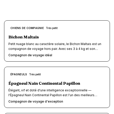
9.5
CHIENS DE COMPAGNIE
Très petit
/10
Bichon Maltais
Petit nuage blanc au caractère solaire, le Bichon Maltais est un
compagnon de voyage hors pair. Avec ses 3 à 4 kg et son
tempérament joyeux, il se glisse partout : en cabine d'avion,
Compagnon de voyage idéal
dans un sac de transport en train, sous la table d'un restaurant ou
dans la chambre d'un hôtel dog-friendly. Score voyage : 9.5/10
— difficile de faire mieux.
9.2
ÉPAGNEULS
Très petit
/10
Épagneul Nain Continental Papillon
Élégant, vif et doté d'une intelligence exceptionnelle —
l'Épagneul Nain Continental Papillon est l'un des meilleurs
compagnons de voyage qui soient. Avec ses oreilles en ailes de
Compagnon de voyage d'exception
papillon et ses 2 à 5 kg de grâce pure, ce petit chien d'origine
franco-belge se glisse partout : cabine d'avion, TGV gratuit dans