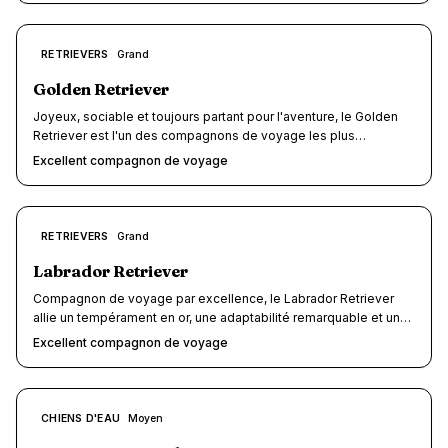
son pelage peu allergisant et son tempérament sociable en font
l'un des meilleurs compagnons de voyage pour ceux qui rêvent
de vacances légères et sans contraintes.
8.5
RETRIEVERS
Grand
/10
Golden Retriever
Joyeux, sociable et toujours partant pour l'aventure, le Golden
Retriever est l'un des compagnons de voyage les plus
appréciés au monde. Sa nature adaptable, son obéissance
Excellent compagnon de voyage
remarquable et sa passion pour l'eau en font un partenaire de
route exceptionnel, que vous partiez en gîte, en camping ou en
road-trip à travers la France.
8.5
RETRIEVERS
Grand
/10
Labrador Retriever
Compagnon de voyage par excellence, le Labrador Retriever
allie un tempérament en or, une adaptabilité remarquable et un
amour inconditionnel de l'eau. Sociable, obéissant et toujours
Excellent compagnon de voyage
partant pour l'aventure, il se glisse aussi bien dans un gîte en
Bretagne qu'au bord d'un lac de montagne. Son enthousiasme
communicatif transforme chaque escapade en souvenir
inoubliable.
8.5
CHIENS D'EAU
Moyen
/10