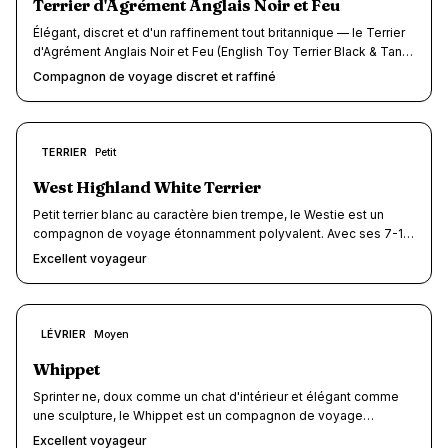
vivacité de ses ancêtrès tout en développant une douceur et
Terrier d'Agrément Anglais Noir et Feu
une docilité qui le distinguent de la plupart des terriers.
Élégant, discret et d'un raffinement tout britannique — le Terrier
d'Agrément Anglais Noir et Feu (English Toy Terrier Black & Tan)
est l'un des plus anciens terriers miniatures du monde et l'une
Compagnon de voyage discret et raffiné
des races les plus menacées d'Europe. Pesant seulement 2,7 à
3,6 kg pour 25 à 30 cm, ce bijou de compagnon allie l'allure
gracieuse d'un lévrier en miniature au tempérament alerte et
attachant d'un vrai terrier. Son gabarit plume en fait un voyageur
8
TERRIER
Petit
/10
de cabine d'avion parfait, un passager de train gratuit et un
résident discret de tout hébergement dog-friendly. Race
West Highland White Terrier
confidentielle à l'histoire fascinante, il transforme chaque
Petit terrier blanc au caractère bien trempe, le Westie est un
voyage en rencontre rare.
compagnon de voyage étonnamment polyvalent. Avec ses 7-10
kg et son tempérament joyeux et adaptable, il se glisse en
Excellent voyageur
cabine d'avion, adore les balades en bord de mer et s'adapte a
la plupart des hébergements dog-friendly. Score voyage : 8/10.
8
LÉVRIER
Moyen
/10
Whippet
Sprinter ne, doux comme un chat d'intérieur et élégant comme
une sculpture, le Whippet est un compagnon de voyage
remarquable (score 8/10). Avec son gabarit moyen (10-14 kg),
Excellent voyageur