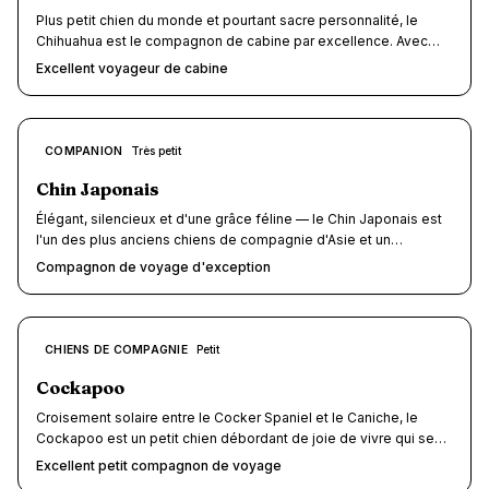
escapade en moment de complicité.
Plus petit chien du monde et pourtant sacre personnalité, le
Chihuahua est le compagnon de cabine par excellence. Avec
ses 1,5 à 3 kg, il se glisse dans un sac de transport et vous
Excellent voyageur de cabine
accompagne en avion, en train et partout ou vous allez. Attention
cependant : sa fragilité osseuse et sa sensibilité au froid
demandent quelques précautions. Score voyage : 8.5/10.
8.5
COMPANION
Très petit
/10
Chin Japonais
Élégant, silencieux et d'une grâce féline — le Chin Japonais est
l'un des plus anciens chiens de compagnie d'Asie et un
voyageur né. Ce petit aristocrate de 2 à 5 kg, jadis réservé à la
Compagnon de voyage d'exception
cour impériale nippone, séduit par son tempérament calme, son
comportement quasi félin et son gabarit de poche qui lui ouvre
les portes de la cabine d'avion, du TGV gratuit et de la quasi-
totalité des hébergements dog-friendly. Doux, discret et attaché
8.5
CHIENS DE COMPAGNIE
Petit
/10
à son maître, il transforme chaque escapade en moment de
complicité.
Cockapoo
Croisement solaire entre le Cocker Spaniel et le Caniche, le
Cockapoo est un petit chien débordant de joie de vivre qui se
glisse partout — en cabine d'avion, sous une table de restaurant
Excellent petit compagnon de voyage
ou dans un sac de transport en terrasse. Son gabarit compact,