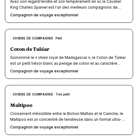
Avec son regard tendre et son tempérament en or, le Cavalier
King Charles Spaniel est l'un des meilleurs compagnons de
voyage toutes races confondues. Petit (5-8 kg), calme et
Compagnon de voyage exceptionnel
sociable, il s'adapte aussi bien a un week-end en hôtel qu'a un
road-trip en camping-car. Score voyage : 9/10.
9
CHIENS DE COMPAGNIE
Petit
/10
Coton de Tuléar
Surnommé le « chien royal de Madagascar », le Coton de Tuléar
est un petit trésor blanc au pelage de coton et au caractère
solaire. Avec ses 4 à 6 kg, il se glisse en cabine d'avion, voyage
Compagnon de voyage exceptionnel
gratuitement en train et charme tous les hébergeurs par son
calme et sa propreté. Joyeux, adaptable et d'une sociabilité
hors norme, c'est l'un des meilleurs compagnons de voyage qui
soit — à condition de consacrer quelques minutes quotidiennes
9
CHIENS DE COMPAGNIE
Très petit
/10
à son sublime pelage.
Maltipoo
Croisement irrésistible entre le Bichon Maltais et le Caniche, le
Maltipoo est un concentré de tendresse dans un format ultra-
compact. Avec ses 2 à 5 kg, il se glisse en cabine d'avion,
Compagnon de voyage exceptionnel
voyage gratuitement en TGV dans son sac et conquiert le cœur
des hébergeurs les plus exigeants. Son pelage