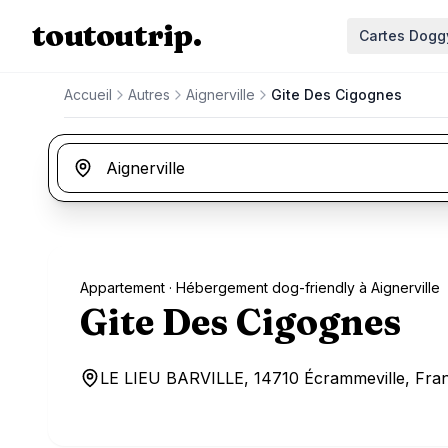
Aller au contenu principal
toutou
trip
.
Cartes Dogg
Accueil
Autres
Aignerville
Gite Des Cigognes
Appartement
· Hébergement dog-friendly à Aignerville
Gite Des Cigognes
LE LIEU BARVILLE, 14710 Écrammeville, Franc