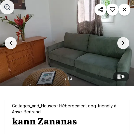
Aller au contenu principal
16
1
/
16
Cottages_and_Houses
· Hébergement dog-friendly à
Anse-Bertrand
kann Zananas