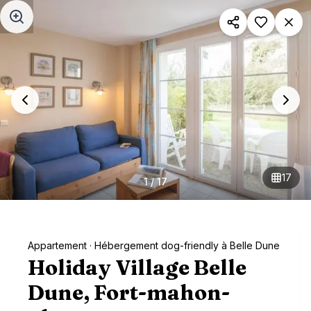
Aller au contenu principal
17
1
/
17
Appartement
· Hébergement dog-friendly à Belle Dune
Holiday Village Belle
Dune, Fort-mahon-