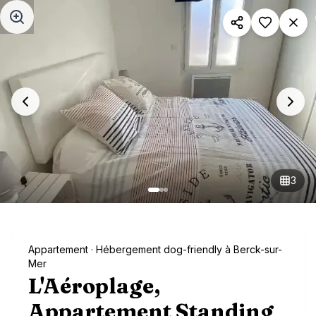
Aller au contenu principal
3
Appartement
· Hébergement dog-friendly à Berck-sur-
Mer
L'Aéroplage,
Appartement Standing