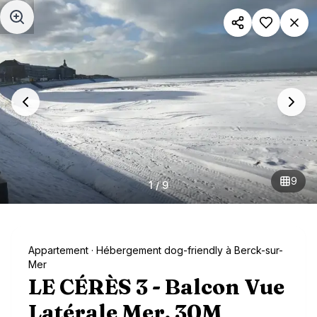
Aller au contenu principal
9
1
/
9
Appartement
· Hébergement dog-friendly à Berck-sur-
Mer
LE CÉRÈS 3 - Balcon Vue
Latérale Mer, 30M