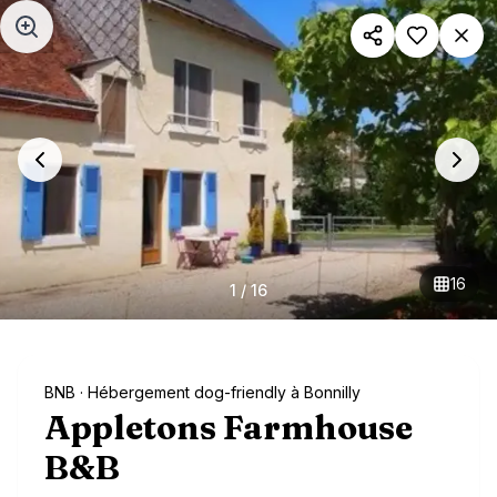
Aller au contenu principal
16
1
/
16
BNB
· Hébergement dog-friendly à Bonnilly
Appletons Farmhouse
B&B