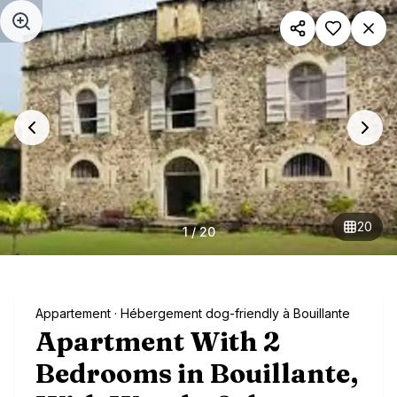
Aller au contenu principal
20
1
/
20
Appartement
· Hébergement dog-friendly à Bouillante
Apartment With 2
Bedrooms in Bouillante,