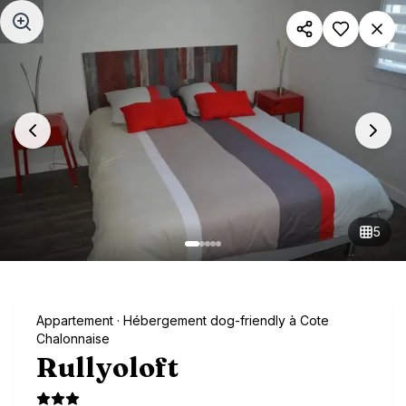
Aller au contenu principal
5
Appartement
· Hébergement dog-friendly à Cote
Chalonnaise
Rullyoloft