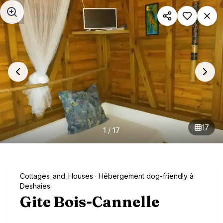
Aller au contenu principal
17
1
/
17
Cottages_and_Houses
· Hébergement dog-friendly à
Deshaies
Gite Bois-Cannelle