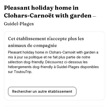
Aller au contenu principal
Pleasant holiday home in
Clohars-Carnoët with garden
—
Guidel-Plages
Cet établissement n'accepte plus les
animaux de compagnie
Pleasant holiday home in Clohars-Carnoët with garden
a
mis à jour sa politique et ne fait plus partie de notre
sélection dog-friendly. Découvrez ci-dessous les
hébergements dog-friendly à
Guidel-Plages
disponibles
sur ToutouTrip.
Hôtels dog-friendly à
Guidel-Plages
Rechercher un autre établissement