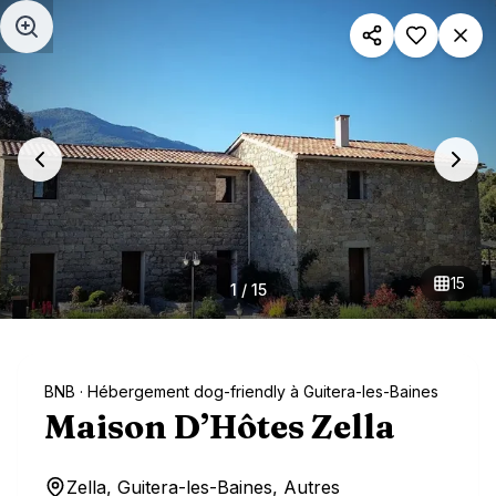
Aller au contenu principal
15
1
/
15
BNB
· Hébergement dog-friendly à Guitera-les-Baines
Maison D’Hôtes Zella
Zella, Guitera-les-Baines, Autres