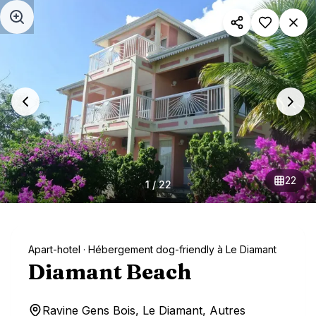
Aller au contenu principal
22
1
/
22
Apart-hotel
· Hébergement dog-friendly à Le Diamant
Diamant Beach
Ravine Gens Bois, Le Diamant, Autres