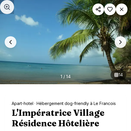
Aller au contenu principal
14
1
/
14
Apart-hotel
· Hébergement dog-friendly à Le Francois
L'Impératrice Village
Résidence Hôtelière