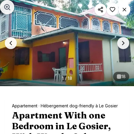
Aller au contenu principal
18
1
/
18
Appartement
· Hébergement dog-friendly à Le Gosier
Apartment With one
Bedroom in Le Gosier,