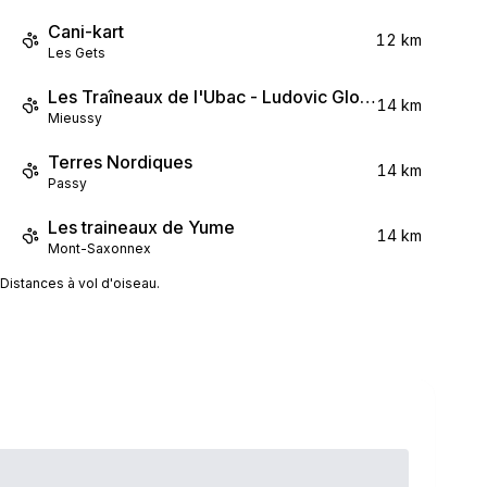
Cani-kart
12 km
Les Gets
Les Traîneaux de l'Ubac - Ludovic Gloanec
14 km
Mieussy
Terres Nordiques
14 km
Passy
Les traineaux de Yume
14 km
Mont-Saxonnex
Distances à vol d'oiseau.