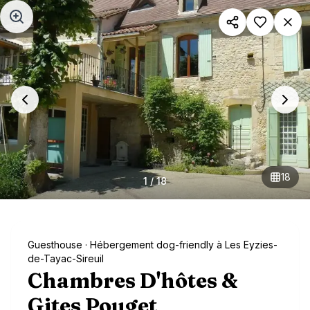
Aller au contenu principal
18
1
/
18
Guesthouse
· Hébergement dog-friendly à Les Eyzies-
de-Tayac-Sireuil
Chambres D'hôtes &
Gites Pouget