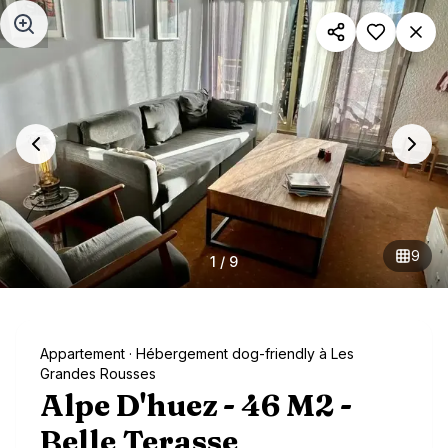
Aller au contenu principal
9
1
/
9
Appartement
· Hébergement dog-friendly à Les
Grandes Rousses
Alpe D'huez - 46 M2 -
Belle Terasse