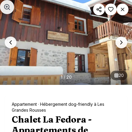
Aller au contenu principal
20
1
/
20
Appartement
· Hébergement dog-friendly à Les
Grandes Rousses
Chalet La Fedora -
Appartements de