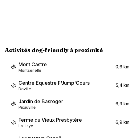
Activités dog-friendly à proximité
Mont Castre
0,6 km
Montsenelle
Centre Equestre F'Jump'Cours
5,4 km
Doville
Jardin de Basroger
6,9 km
Picauville
Ferme du Vieux Presbytère
6,9 km
La Haye