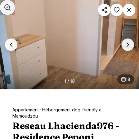
Aller au contenu principal
18
1
/
18
Appartement
· Hébergement dog-friendly à
Mamoudzou
Reseau Lhacienda976 -
Residence Peponi