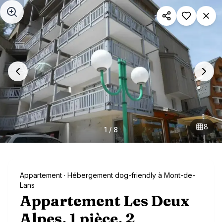
Aller au contenu principal
8
1
/
8
Appartement
· Hébergement dog-friendly à Mont-de-
Lans
Appartement Les Deux
Alpes, 1 pièce, 2