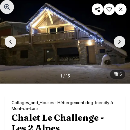
Aller au contenu principal
15
1
/
15
Cottages_and_Houses
· Hébergement dog-friendly à
Mont-de-Lans
Chalet Le Challenge -
Les 2 Alpes