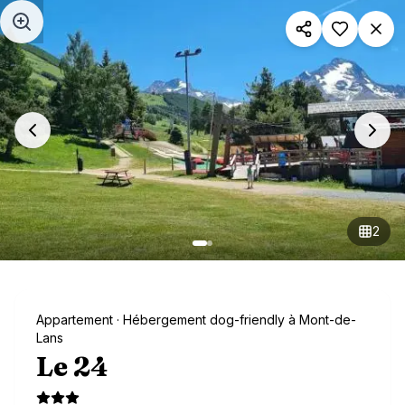
Aller au contenu principal
2
Appartement
· Hébergement dog-friendly à Mont-de-
Lans
Le 24