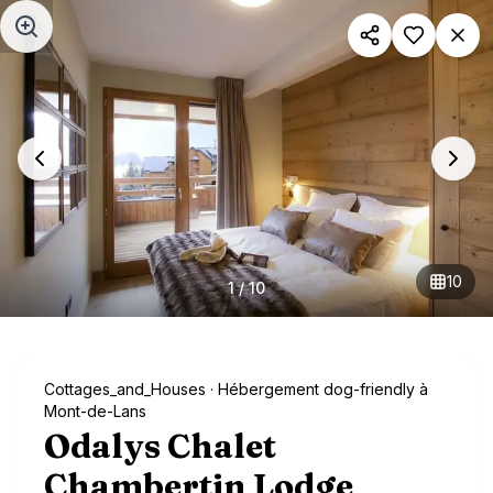
Aller au contenu principal
10
1
/
10
Cottages_and_Houses
· Hébergement dog-friendly à
Mont-de-Lans
Odalys Chalet
Chambertin Lodge