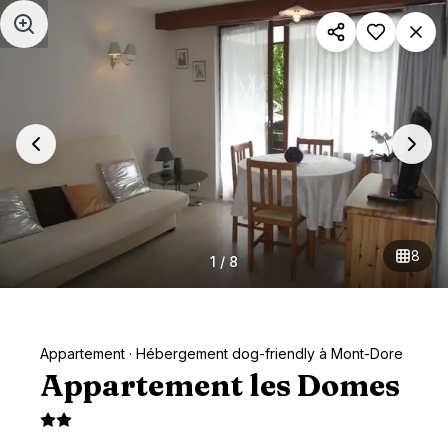
Aller au contenu principal
8
1
/
8
Appartement
· Hébergement dog-friendly à Mont-Dore
Appartement les Domes