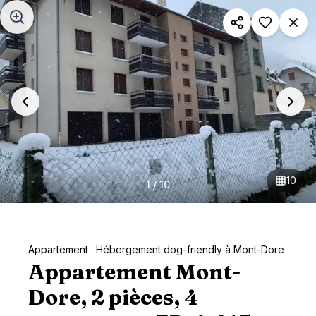
Aller au contenu principal
10
1
/
10
Appartement
· Hébergement dog-friendly à Mont-Dore
Appartement Mont-
Dore, 2 pièces, 4