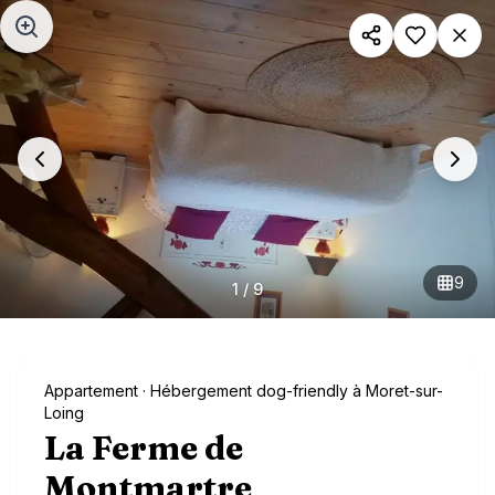
Aller au contenu principal
9
1
/
9
Appartement
· Hébergement dog-friendly à Moret-sur-
Loing
La Ferme de
Montmartre