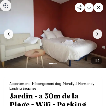
Aller au contenu principal
4
Appartement
· Hébergement dog-friendly à Normandy
Landing Beaches
Jardin - a 50m de la
Plage - Wifi - Parking