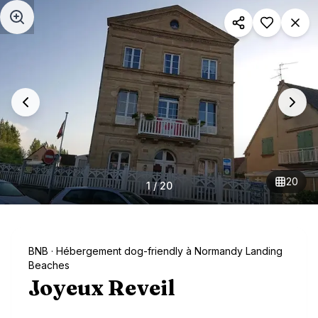
Aller au contenu principal
20
1
/
20
BNB
· Hébergement dog-friendly à Normandy Landing
Beaches
Joyeux Reveil