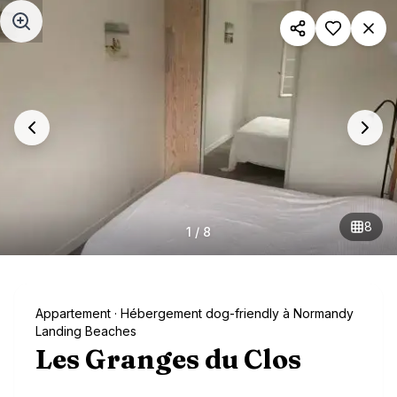
Aller au contenu principal
8
1
/
8
Appartement
· Hébergement dog-friendly à Normandy
Landing Beaches
Les Granges du Clos