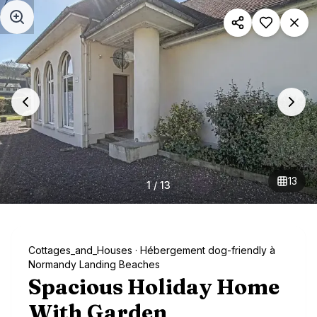
Aller au contenu principal
13
1
/
13
Cottages_and_Houses
· Hébergement dog-friendly à
Normandy Landing Beaches
Spacious Holiday Home
With Garden