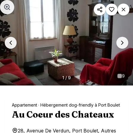
Aller au contenu principal
9
1
/
9
Appartement
· Hébergement dog-friendly à Port Boulet
Au Coeur des Chateaux
28, Avenue De Verdun, Port Boulet, Autres