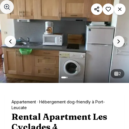
Aller au contenu principal
2
Appartement
· Hébergement dog-friendly à Port-
Leucate
Rental Apartment Les
Cyclades 4