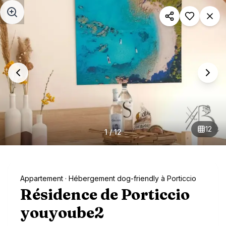
Aller au contenu principal
12
1
/
12
Appartement
· Hébergement dog-friendly à Porticcio
Résidence de Porticcio
youyoube2