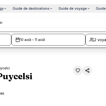
gy
Guide de destinations
Guide de voyage
Guide
si
2 voy
10 août – 11 août
ycelci
Puycelsi
res