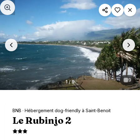
Aller au contenu principal
9
1
/
9
BNB
· Hébergement dog-friendly à Saint-Benoit
Le Rubinjo 2