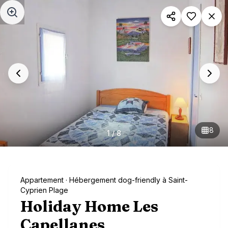
Aller au contenu principal
8
1
/
8
Appartement
· Hébergement dog-friendly à Saint-
Cyprien Plage
Holiday Home Les
Capellanes