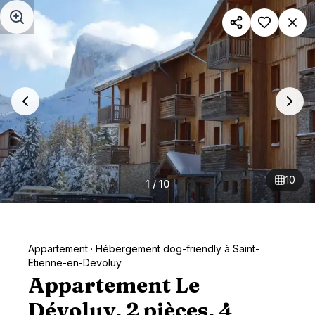
Aller au contenu principal
10
1
/
10
Appartement
· Hébergement dog-friendly à Saint-
Etienne-en-Devoluy
Appartement Le
Dévoluy, 2 pièces, 4