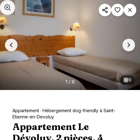
Aller au contenu principal
9
1
/
9
Appartement
· Hébergement dog-friendly à Saint-
Etienne-en-Devoluy
Appartement Le
Dévoluy, 2 pièces, 4