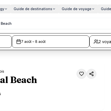
ggy
Guide de destinations
Guide de voyage
Guide
l Beach
2 voy
7 août – 8 août
ois
al Beach
s