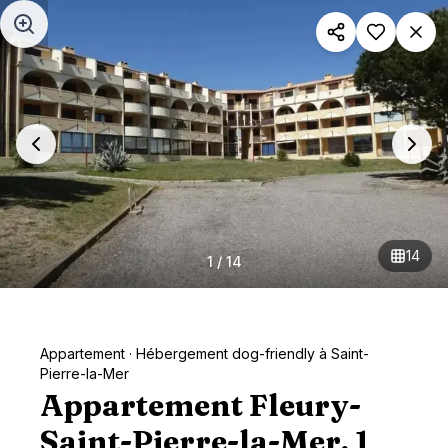
Aller au contenu principal
14
1
/
14
Appartement
· Hébergement dog-friendly à Saint-
Pierre-la-Mer
Appartement Fleury-
Saint-Pierre-la-Mer, 1