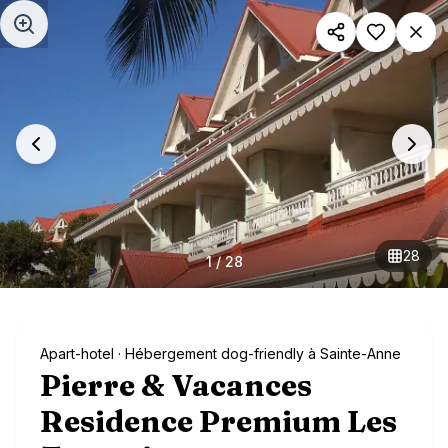
Aller au contenu principal
28
1
/
28
Apart-hotel
· Hébergement dog-friendly à Sainte-Anne
Pierre & Vacances
Residence Premium Les