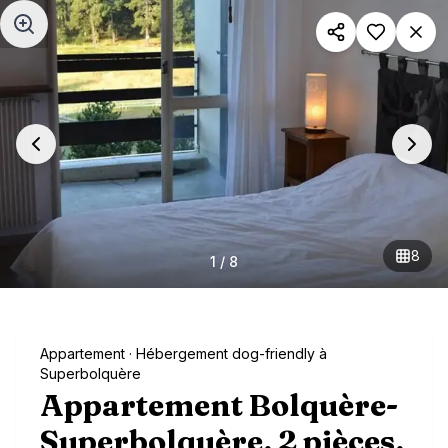
Aller au contenu principal
8
1
/
8
Appartement
· Hébergement dog-friendly à
Superbolquère
Appartement Bolquère-
Superbolquère, 2 pièces,