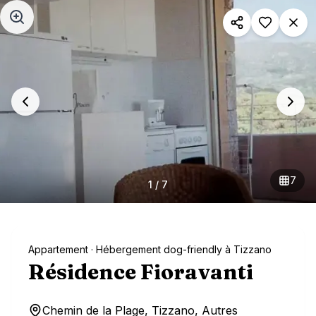
Aller au contenu principal
7
1
/
7
Appartement
· Hébergement dog-friendly à Tizzano
Résidence Fioravanti
Chemin de la Plage, Tizzano, Autres