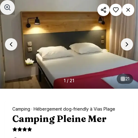
Aller au contenu principal
21
1
/
21
Camping
· Hébergement dog-friendly à Vias Plage
Camping Pleine Mer